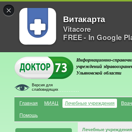
×
Витакарта
Vitacore
FREE - In Google Pl
Информационно-справочн
учреждений здравоохране
Ульяновской области
Версия для
слабовидящих
Главная
МИАЦ
Лечебные учреждения
Врач
Помощь
Лечебные учреждения