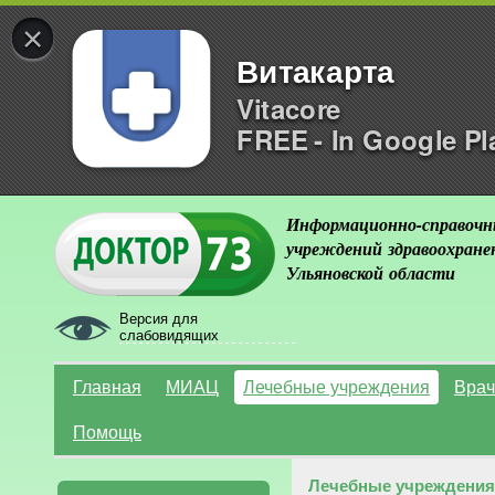
×
Витакарта
Vitacore
FREE - In Google Pl
Информационно-справочн
учреждений здравоохране
Ульяновской области
Версия для
слабовидящих
Главная
МИАЦ
Лечебные учреждения
Врач
Помощь
Лечебные учреждения