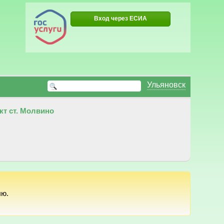
Вход через ЕСИА
Ульяновск
т ст. Молвино
лю.