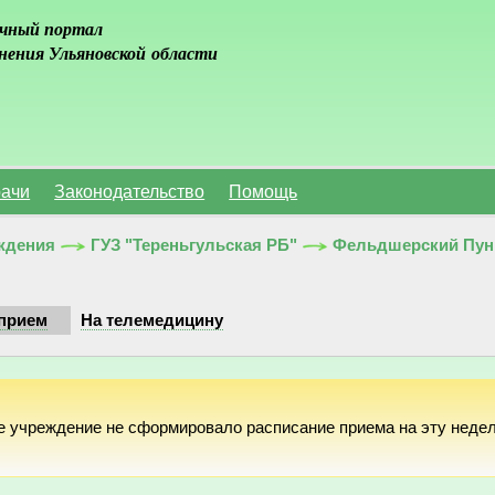
чный портал
нения Ульяновской области
ачи
Законодательство
Помощь
ждения
ГУЗ "Тереньгульская РБ"
Фельдшерский Пунк
прием
На телемедицину
е учреждение не сформировало расписание приема на эту неде