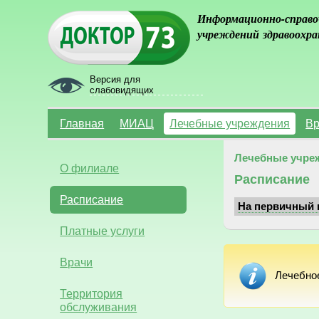
Информационно-справо
учреждений здравоохра
Версия для
слабовидящих
Главная
МИАЦ
Лечебные учреждения
Вр
Лечебные учре
О филиале
Расписание
Расписание
На первичный 
Платные услуги
Врачи
Лечебно
Территория
обслуживания