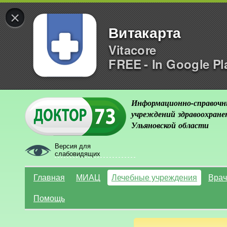
×
Витакарта
Vitacore
FREE - In Google Pl
Информационно-справочн
учреждений здравоохране
Ульяновской области
Версия для
слабовидящих
Главная
МИАЦ
Лечебные учреждения
Врач
Помощь