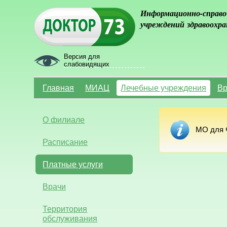
Информационно-справо
учреждений здравоохра
Версия для
слабовидящих
Главная
МИАЦ
Лечебные учреждения
Вр
О филиале
МО для Ф
Расписание
Платные услуги
Врачи
Территория
обслуживания