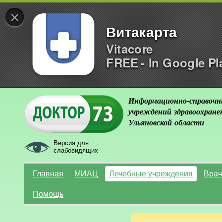
×
Витакарта
Vitacore
FREE - In Google Pl
Информационно-справочн
учреждений здравоохране
Ульяновской области
Версия для
слабовидящих
Главная
МИАЦ
Лечебные учреждения
Врач
Помощь