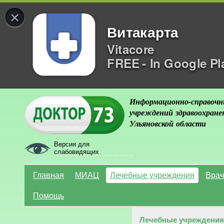
×
Витакарта
Vitacore
FREE - In Google Pl
Информационно-справочн
учреждений здравоохране
Ульяновской области
Версия для
слабовидящих
Главная
МИАЦ
Лечебные учреждения
Врач
Помощь
Лечебные учреждения