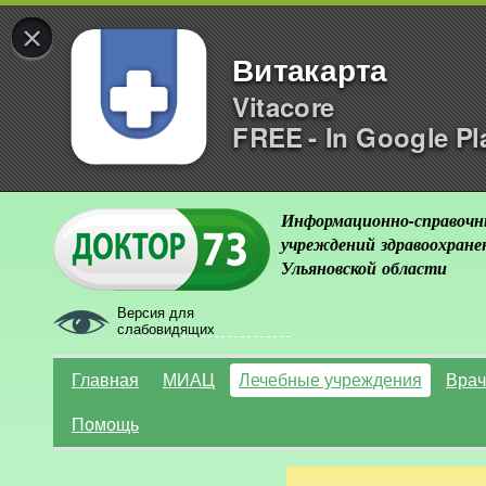
×
Витакарта
Vitacore
FREE - In Google Pl
Информационно-справочн
учреждений здравоохране
Ульяновской области
Версия для
слабовидящих
Главная
МИАЦ
Лечебные учреждения
Врач
Помощь