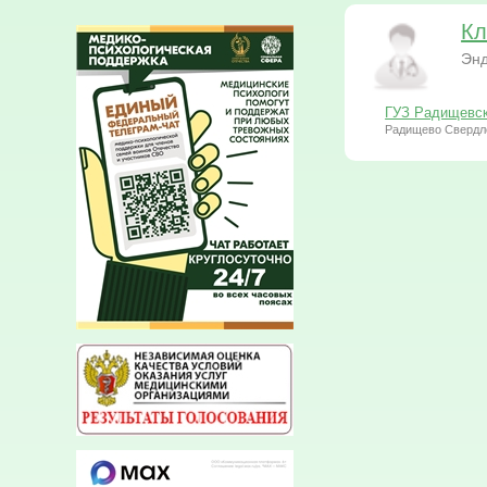
Кл
Энд
ГУЗ Радищевск
Радищево Свердл