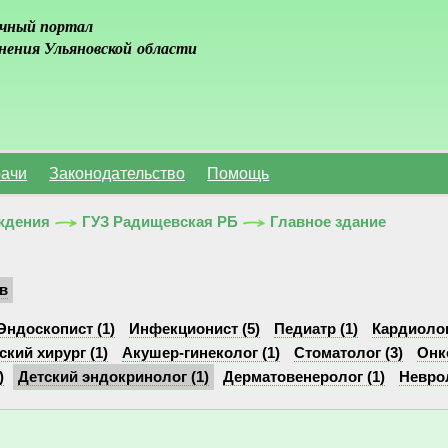
чный портал
нения Ульяновской области
ачи
Законодательство
Помощь
ждения
ГУЗ Радищевская РБ
Главное здание
в
Эндоскопист (1)
Инфекционист (5)
Педиатр (1)
Кардиолог
ский хирург (1)
Акушер-гинеколог (1)
Стоматолог (3)
Онк
)
Детский эндокринолог (1)
Дерматовенеролог (1)
Неврол