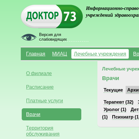
Информационно-справо
учреждений здравоохра
Версия для
слабовидящих
Главная
МИАЦ
Лечебные учреждения
Вр
Лечебные учре
О филиале
Врачи
Расписание
Текущие
Архи
Платные услуги
Терапевт (32)
Уролог (1)
Дет
Врачи
(1)
Психиатр (1
Территория
обслуживания