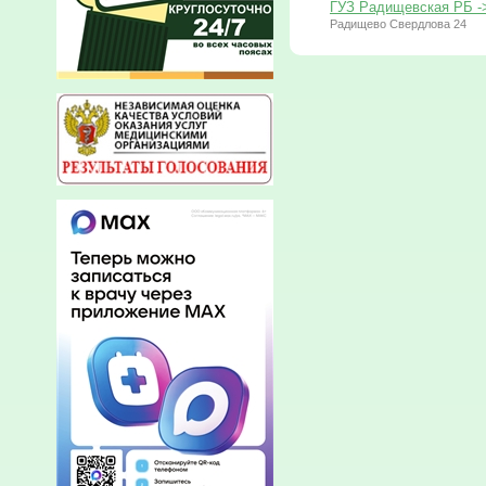
ГУЗ Радищевская РБ -
Радищево Свердлова 24