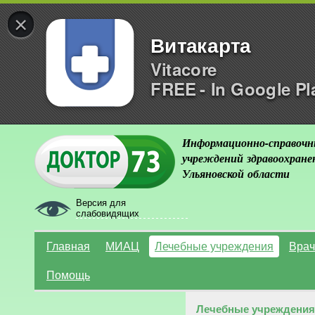
×
Витакарта
Vitacore
FREE - In Google Pl
Информационно-справочн
учреждений здравоохране
Ульяновской области
Версия для
слабовидящих
Главная
МИАЦ
Лечебные учреждения
Врач
Помощь
Лечебные учреждения