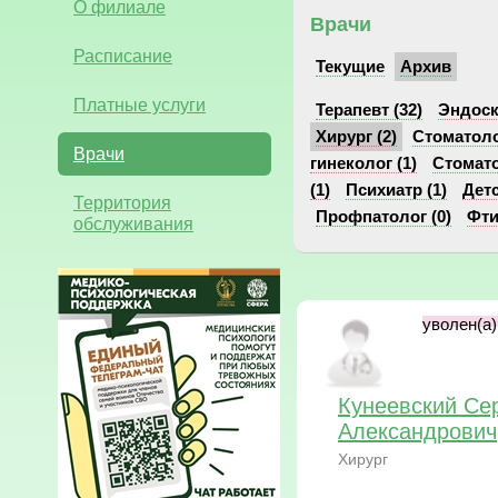
О филиале
Врачи
Расписание
Текущие
Архив
Платные услуги
Терапевт (32)
Эндоск
Хирург (2)
Стоматоло
Врачи
гинеколог (1)
Стомато
(1)
Психиатр (1)
Детс
Территория
Профпатолог (0)
Фти
обслуживания
уволен(а):
Кунеевский Се
Александрович
Хирург