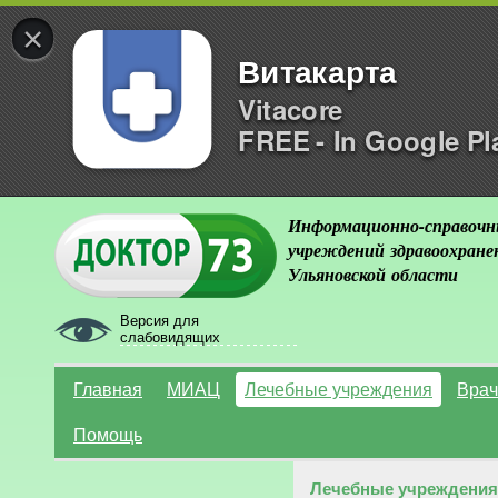
×
Витакарта
Vitacore
FREE - In Google Pl
Информационно-справочн
учреждений здравоохране
Ульяновской области
Версия для
слабовидящих
Главная
МИАЦ
Лечебные учреждения
Врач
Помощь
Лечебные учреждения