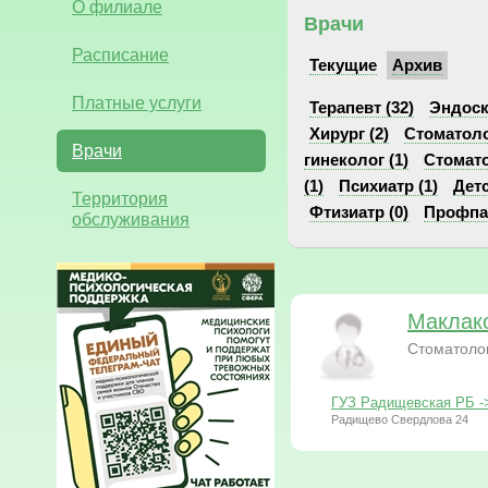
О филиале
Врачи
Расписание
Текущие
Архив
Платные услуги
Терапевт (32)
Эндоск
Хирург (2)
Стоматоло
Врачи
гинеколог (1)
Стомато
(1)
Психиатр (1)
Детс
Территория
Фтизиатр (0)
Профпат
обслуживания
Маклак
Стоматолог
ГУЗ Радищевская РБ -
Радищево Свердлова 24