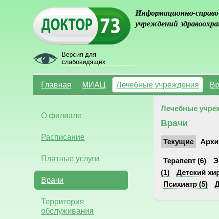
Информационно-справо
учреждений здравоохра
Версия для
слабовидящих
Главная
МИАЦ
Лечебные учреждения
Вр
Лечебные учре
О филиале
Врачи
Расписание
Текущие
Архи
Платные услуги
Терапевт (6)
Э
(1)
Детский хир
Врачи
Психиатр (5)
Д
Территория
обслуживания