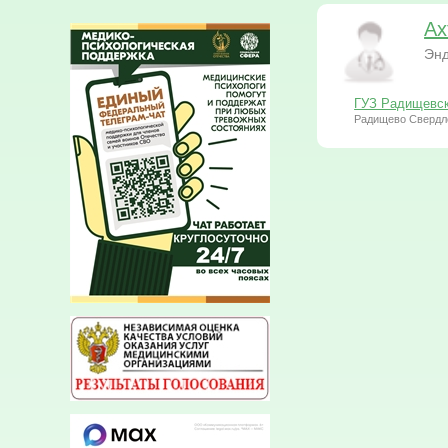
Ах
Энд
ГУЗ Радищевск
Радищево Свердл