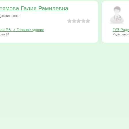
тямова Галия Рамилевна
окринолог
ая РБ -> Главное здание
ГУЗ Ради
ова 24
Радищево 