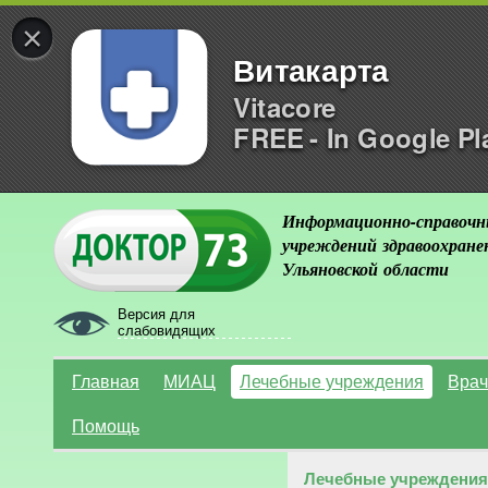
×
Витакарта
Vitacore
FREE - In Google Pl
Информационно-справочн
учреждений здравоохране
Ульяновской области
Версия для
слабовидящих
Главная
МИАЦ
Лечебные учреждения
Врач
Помощь
Лечебные учреждения