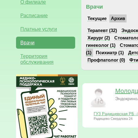
О филиале
Врачи
Расписание
Текущие
Архив
Платные услуги
Терапевт (32)
Эндоск
Хирург (2)
Стоматоло
Врачи
гинеколог (1)
Стомато
(1)
Психиатр (1)
Детс
Территория
Профпатолог (0)
Фти
обслуживания
Молодц
Эндокрино
ГУЗ Радищевская РБ -
Радищево Свердлова 24