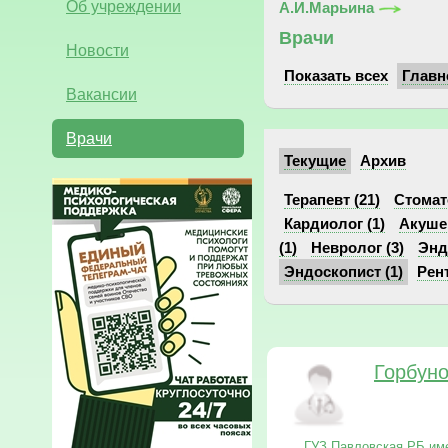
Об учреждении
А.И.Марьина
Врачи
Новости
Показать всех
Главн
Вакансии
Врачи
Текущие
Архив
Терапевт (21)
Стомат
Кардиолог (1)
Акушер
(1)
Невролог (3)
Энд
Эндоскопист (1)
Рент
Горбун
ГУЗ Павловская РБ им