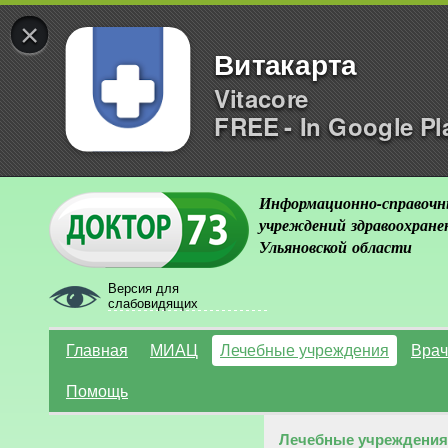
×
Витакарта
Vitacore
FREE - In Google Pl
Информационно-справочн
учреждений здравоохране
Ульяновской области
Версия для
слабовидящих
Главная
МИАЦ
Лечебные учреждения
Врач
Помощь
Лечебные учреждения