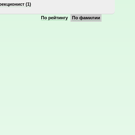
екционист (1)
По рейтингу
По фамилии