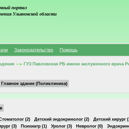
чный портал
нения Ульяновской области
ачи
Законодательство
Помощь
ждения
ГУЗ Павловская РБ имени заслуженного врача Р
Главное здание (Поликлиника)
в
Стоматолог (2)
Детский эндокринолог (2)
Детский хирург (
рург (3)
Психиатр (1)
Уролог (3)
Невролог (0)
Эндокрино