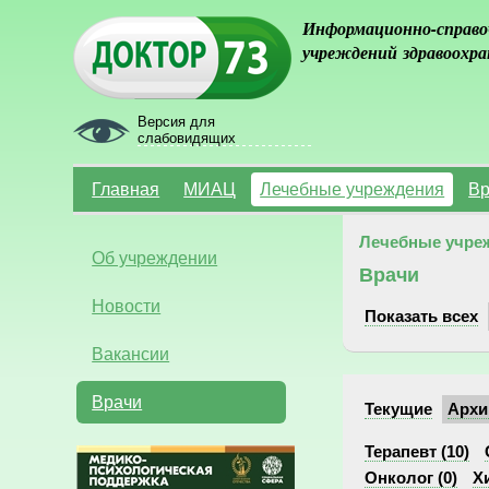
Информационно-справо
учреждений здравоохра
Версия для
слабовидящих
Главная
МИАЦ
Лечебные учреждения
Вр
Лечебные учре
Об учреждении
Врачи
Новости
Показать всех
Вакансии
Врачи
Текущие
Архи
Терапевт (10)
Онколог (0)
Хи