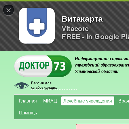
×
Витакарта
Vitacore
FREE - In Google Pl
Информационно-справочн
учреждений здравоохране
Ульяновской области
Версия для
слабовидящих
Главная
МИАЦ
Лечебные учреждения
Врач
Помощь