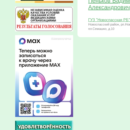
Пеньков Вадим
Александрович
ГУЗ "Новоспасская РБ"
Новоспасский район, рп.Но
пл.Семашко, д.10