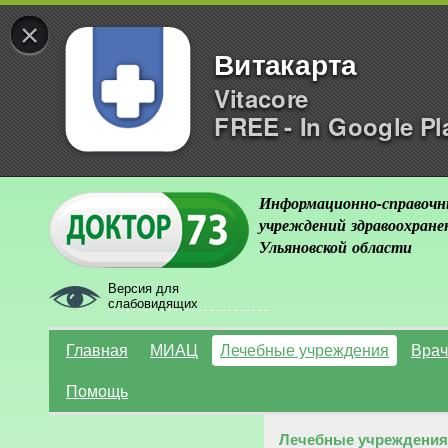
×
Витакарта
Vitacore
FREE - In Google Pl
Информационно-справочн
учреждений здравоохране
Ульяновской области
Версия для
слабовидящих
Главная
МИАЦ
Лечебные учреждения
Врач
Помощь
Лечебные учреждения