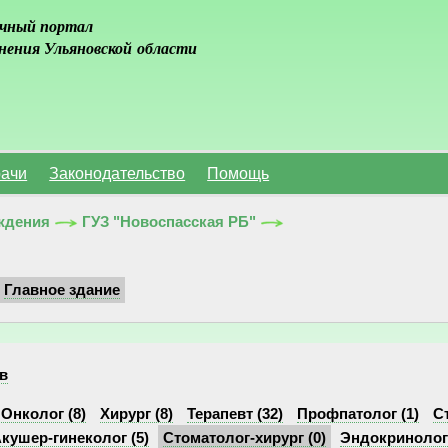
чный портал
нения Ульяновской области
ачи
Законодательство
Помощь
ждения
ГУЗ "Новоспасская РБ"
Главное здание
в
Онколог (8)
Хирург (8)
Терапевт (32)
Профпатолог (1)
С
кушер-гинеколог (5)
Стоматолог-хирург (0)
Эндокринолог 