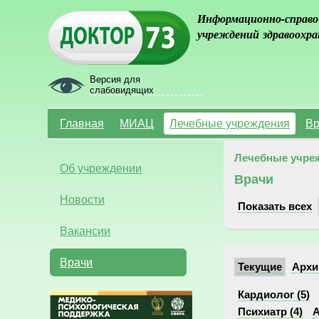
Информационно-справо
учреждений здравоохра
Версия для
слабовидящих
Главная
МИАЦ
Лечебные учреждения
Вр
Лечебные учре
Об учреждении
Врачи
Новости
Показать всех
Вакансии
Врачи
Текущие
Архи
Кардиолог (5)
Психиатр (4)
А