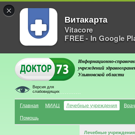
×
Витакарта
Vitacore
FREE - In Google Pl
Информационно-справочн
учреждений здравоохране
Ульяновской области
Версия для
слабовидящих
Главная
МИАЦ
Лечебные учреждения
Врач
Помощь
Лечебные учреждения