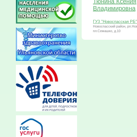
Тюнина Ксения
Владимировна
ГУЗ "Новоспасская РБ"
Новоспасский район, рп.Но
пл.Семашко, д.10