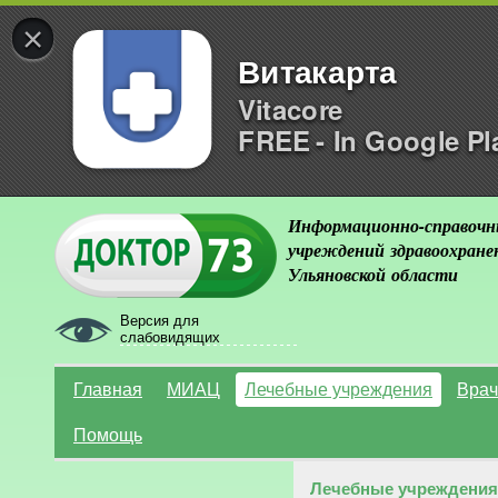
×
Витакарта
Vitacore
FREE - In Google Pl
Информационно-справочн
учреждений здравоохране
Ульяновской области
Версия для
слабовидящих
Главная
МИАЦ
Лечебные учреждения
Врач
Помощь
Лечебные учреждения