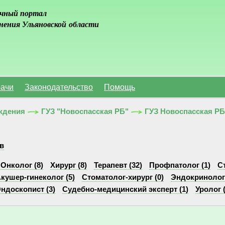
чный портал
нения Ульяновской области
ачи
Законодательство
Помощь
ждения
ГУЗ "Новоспасская РБ"
ГУЗ Новоспасская Р
в
Онколог (8)
Хирург (8)
Терапевт (32)
Профпатолог (1)
С
кушер-гинеколог (5)
Стоматолог-хирург (0)
Эндокринолог 
ндоскопист (3)
Судебно-медицинский эксперт (1)
Уролог (