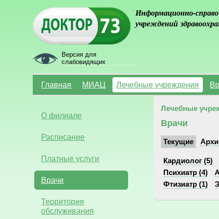
Информационно-справо
учреждений здравоохра
Версия для
слабовидящих
Главная
МИАЦ
Лечебные учреждения
Вр
Лечебные учре
О филиале
Врачи
Расписание
Текущие
Архи
Платные услуги
Кардиолог (5)
Психиатр (4)
А
Врачи
Фтизиатр (1)
Э
Территория
обслуживания