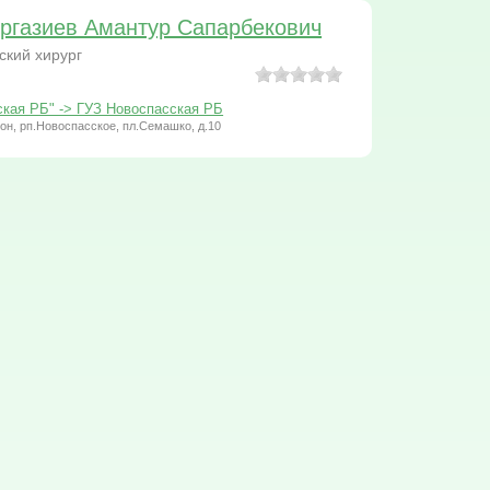
ргазиев Амантур Сапарбекович
ский хирург
ская РБ" -> ГУЗ Новоспасская РБ
он, рп.Новоспасское, пл.Семашко, д.10