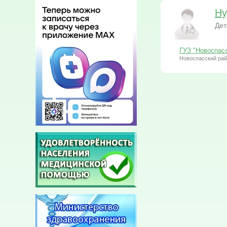
Ну
Дет
ГУЗ "Новоспас
Новоспасский рай