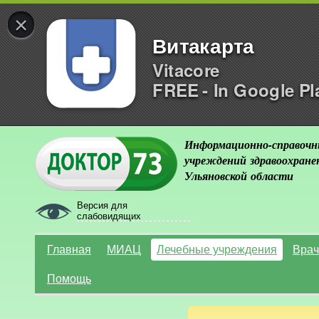
×
Витакарта
Vitacore
FREE - In Google Pl
Информационно-справочн
учреждений здравоохране
Ульяновской области
Версия для
слабовидящих
Главная
МИАЦ
Лечебные учреждения
Врач
Помощь