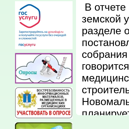
 В отчете Ставропольской уездной 
земской у
разделе о
постановл
собрания 
говорится
медицинск
строитель
Новомалы
планирует
усадебной