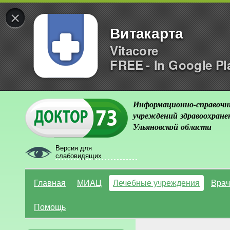
×
Витакарта
Vitacore
FREE - In Google Pl
Информационно-справочн
учреждений здравоохране
Ульяновской области
Версия для
слабовидящих
Главная
МИАЦ
Лечебные учреждения
Врач
Помощь