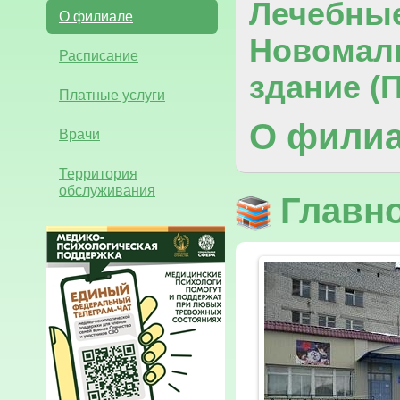
Лечебны
О филиале
Новомал
Расписание
здание (
Платные услуги
О фили
Врачи
Территория
обслуживания
Главно