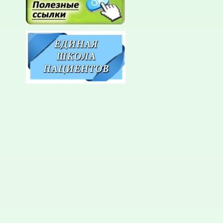
акту. В ж
очередног
Ставропол
за 22.09.1
годовой с
говорится
постройке
целиком, 
участие Т
Тресвятск
другие. В