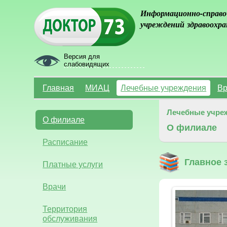
Информационно-справо
учреждений здравоохра
Версия для
слабовидящих
Главная
МИАЦ
Лечебные учреждения
Вр
Лечебные учре
О филиале
О филиале
Расписание
Главное 
Платные услуги
Врачи
Территория
обслуживания