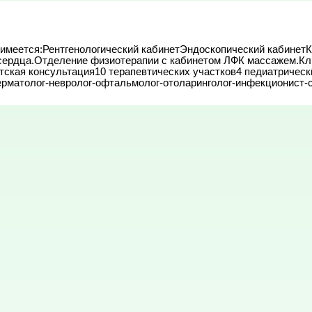
 имеется:Рентгенологический кабинетЭндоскопический кабинетК
И сердца.Отделение физиотерапии с кабинетом ЛФК массажем.Кл
тская консультация10 терапевтических участков4 педиатрическ
ерматолог-невролог-офтальмолог-отоларинголог-инфекционист-