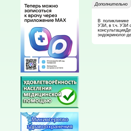
Дополнительно
В  поликлинике 
УЗИ, в т.ч. УЗ
консультацияДе
эндокринолог-д