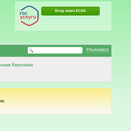
Вход через ЕСИА
Ульяновск
есная Хмелевка
лю.