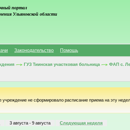
чный портал
нения Ульяновской области
ачи
Законодательство
Помощь
ждения
ГУЗ Тиинская участковая больница
ФАП с. Л
е учреждение не сформировало расписание приема на эту неде
я
3 августа
-
9 августа
Следующая неделя