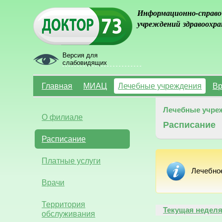
Информационно-справо
учреждений здравоохра
Версия для
слабовидящих
Главная
МИАЦ
Лечебные учреждения
Вр
Лечебные учре
О филиале
Расписание
Расписание
Платные услуги
Лечебно
Врачи
Территория
Текущая недел
обслуживания