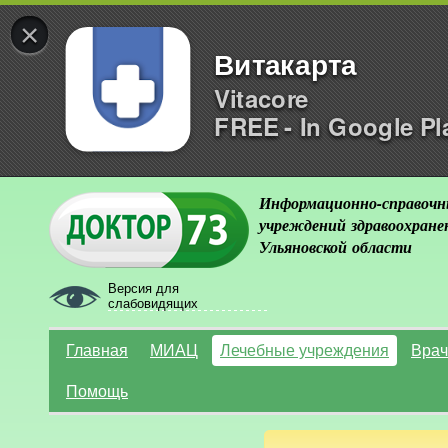
×
Витакарта
Vitacore
FREE - In Google Pl
Информационно-справочн
учреждений здравоохране
Ульяновской области
Версия для
слабовидящих
Главная
МИАЦ
Лечебные учреждения
Врач
Помощь