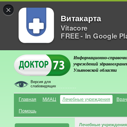
×
Витакарта
Vitacore
FREE - In Google Pl
Информационно-справочн
учреждений здравоохране
Ульяновской области
Версия для
слабовидящих
Главная
МИАЦ
Лечебные учреждения
Врач
Помощь
Лечебные учреждения