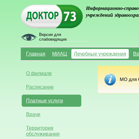
Информационно-справо
учреждений здравоохра
Версия для
слабовидящих
Главная
МИАЦ
Лечебные учреждения
Вр
О филиале
МО для С
Расписание
Платные услуги
Врачи
Территория
обслуживания