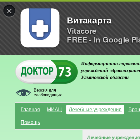
×
Витакарта
Vitacore
FREE - In Google Pl
Информационно-справочн
учреждений здравоохране
Ульяновской области
Версия для
слабовидящих
Главная
МИАЦ
Лечебные учреждения
Врач
Помощь
Лечебные учреждения