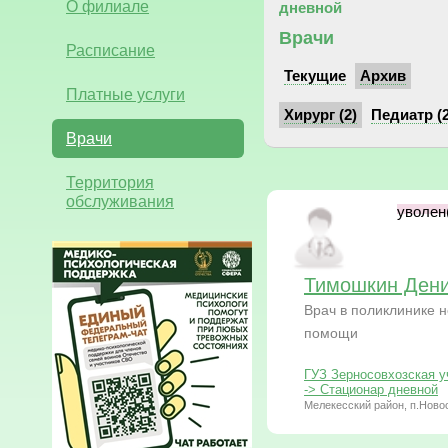
О филиале
дневной
Врачи
Расписание
Текущие
Архив
Платные услуги
Хирург (2)
Педиатр (2
Врачи
Территория
обслуживания
уволен(
Тимошкин Дени
Врач в поликлинике 
помощи
ГУЗ Зерносовхозская у
-> Стационар дневной
Мелекесский район, п.Новос