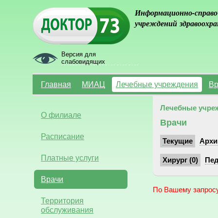
Информационно-справо
учреждений здравоохра
Версия для
слабовидящих
Главная
МИАЦ
Лечебные учреждения
Вр
Лечебные учре
О филиале
Врачи
Расписание
Текущие
Архи
Платные услуги
Хирург (0)
Пед
Врачи
По Вашему запросу
Территория
обслуживания