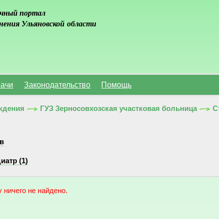
чный портал
нения Ульяновской области
ачи
Законодательство
Помощь
ждения
ГУЗ Зерносовхозская участковая больница
С
в
иатр (1)
 ничего не найдено.