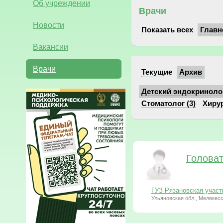
Об учреждении
Врачи
Новости
Показать всех
Главн
Вакансии
Врачи
Текущие
Архив
Детский эндокринолог
Стоматолог (3)
Хирур
Голова
ГУЗ Рязановская участ
Ульяновская обл., Мелекесск