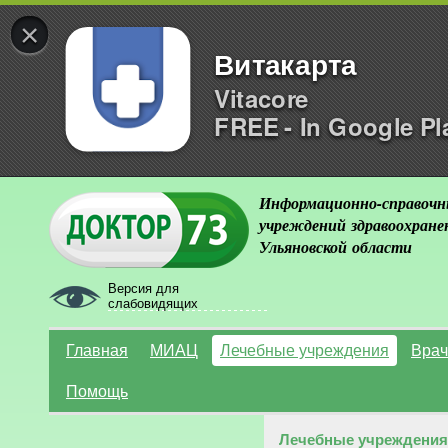
×
Витакарта
Vitacore
FREE - In Google Pl
Информационно-справочн
учреждений здравоохране
Ульяновской области
Версия для
слабовидящих
Главная
МИАЦ
Лечебные учреждения
Врач
Помощь
Лечебные учреждения