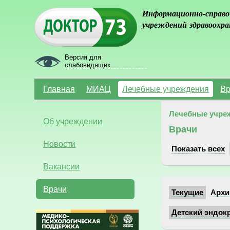
Информационно-справо
учреждений здравоохра
Версия для
слабовидящих
Главная
МИАЦ
Лечебные учреждения
Вр
Лечебные учре
Об учреждении
Врачи
Новости
Показать всех
Вакансии
Врачи
Текущие
Архи
Детский эндокр