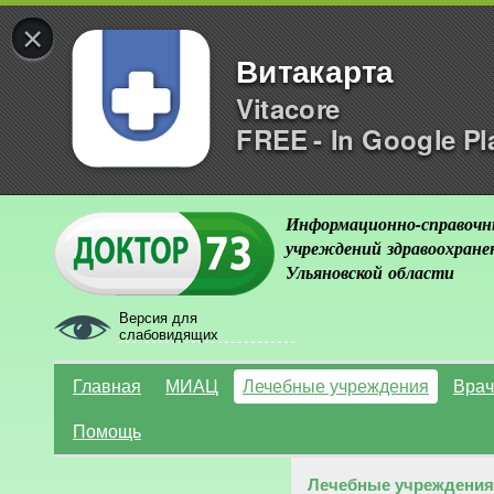
×
Витакарта
Vitacore
FREE - In Google Pl
Информационно-справочн
учреждений здравоохране
Ульяновской области
Версия для
слабовидящих
Главная
МИАЦ
Лечебные учреждения
Врач
Помощь
Лечебные учреждения