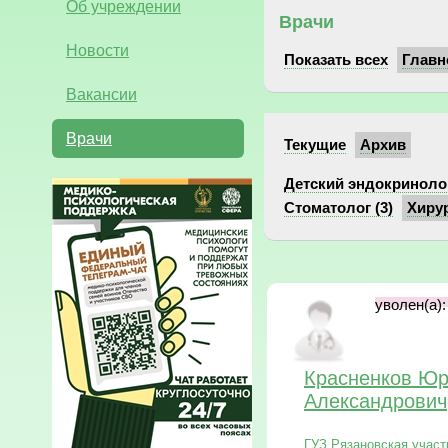
Об учреждении
Врачи
Новости
Показать всех
Главн
Вакансии
Врачи
Текущие
Архив
Детский эндокринолог
Стоматолог (3)
Хирур
уволен(а):
Красненков Ю
Александрович
ГУЗ Рязановская участ