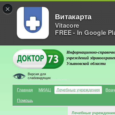
×
Витакарта
Vitacore
FREE - In Google Pl
Информационно-справочн
учреждений здравоохране
Ульяновской области
Версия для
слабовидящих
Главная
МИАЦ
Лечебные учреждения
Врач
Помощь
Лечебные учреждения