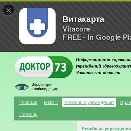
×
Витакарта
Vitacore
FREE - In Google Pl
Информационно-справочн
учреждений здравоохране
Ульяновской области
Версия для
слабовидящих
Главная
МИАЦ
Лечебные учреждения
Врач
Помощь
Лечебные учреждения