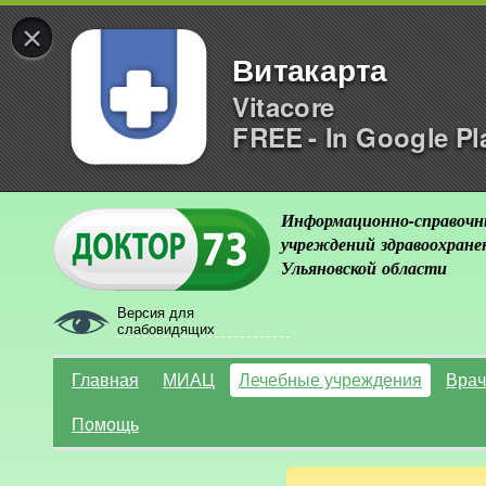
×
Витакарта
Vitacore
FREE - In Google Pl
Информационно-справочн
учреждений здравоохране
Ульяновской области
Версия для
слабовидящих
Главная
МИАЦ
Лечебные учреждения
Врач
Помощь