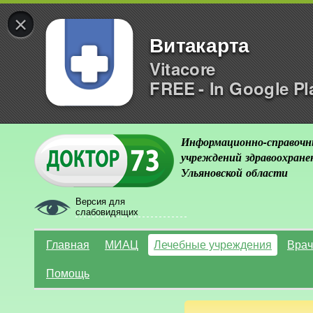
×
Витакарта
Vitacore
FREE - In Google Pl
Информационно-справочн
учреждений здравоохране
Ульяновской области
Версия для
слабовидящих
Главная
МИАЦ
Лечебные учреждения
Врач
Помощь