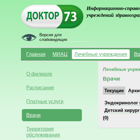
Информационно-справо
учреждений здравоохра
Версия для
слабовидящих
Главная
МИАЦ
Лечебные учреждения
Вр
Лечебные учре
О филиале
Врачи
Расписание
Текущие
Архи
Платные услуги
Эндокринолог (
Детский хирург 
Врачи
(0)
Территория
обслуживания