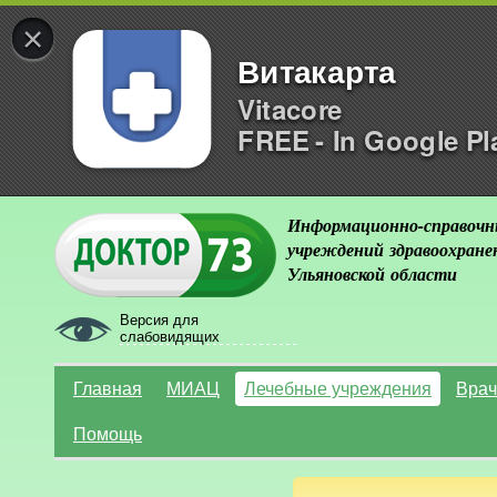
×
Витакарта
Vitacore
FREE - In Google Pl
Информационно-справочн
учреждений здравоохране
Ульяновской области
Версия для
слабовидящих
Главная
МИАЦ
Лечебные учреждения
Врач
Помощь