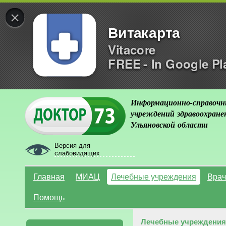
×
Витакарта
Vitacore
FREE - In Google Pl
Информационно-справочн
учреждений здравоохране
Ульяновской области
Версия для
слабовидящих
Главная
МИАЦ
Лечебные учреждения
Врач
Помощь
Лечебные учреждения