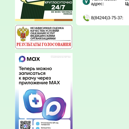
адрес:
Ц
8(84244)3-75-37: