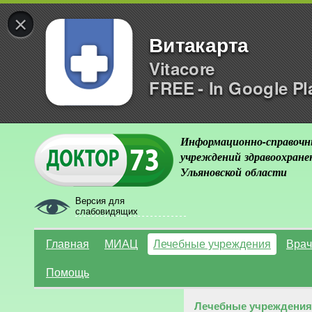
×
Витакарта
Vitacore
FREE - In Google Pl
Информационно-справочн
учреждений здравоохране
Ульяновской области
Версия для
слабовидящих
Главная
МИАЦ
Лечебные учреждения
Врач
Помощь
Лечебные учреждения