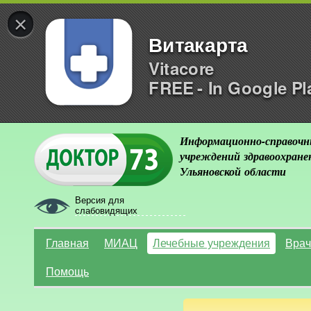
×
Витакарта
Vitacore
FREE - In Google Pl
Информационно-справочн
учреждений здравоохране
Ульяновской области
Версия для
слабовидящих
Главная
МИАЦ
Лечебные учреждения
Врач
Помощь