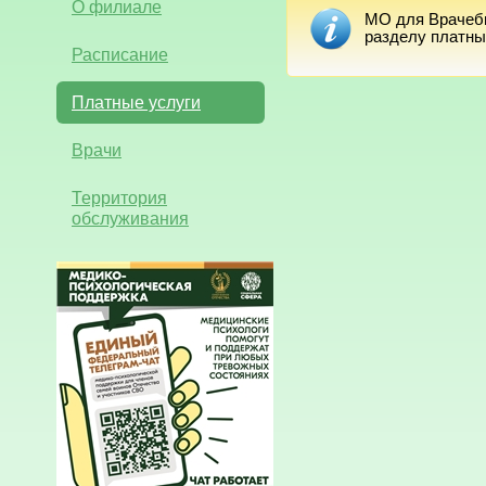
О филиале
МО для Врачебн
разделу платны
Расписание
Платные услуги
Врачи
Территория
обслуживания