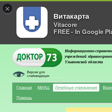
×
Витакарта
Vitacore
FREE - In Google Pl
Информационно-справочн
учреждений здравоохране
Ульяновской области
Версия для
слабовидящих
Главная
МИАЦ
Лечебные учреждения
Врач
Помощь