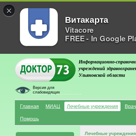
×
Витакарта
Vitacore
FREE - In Google Pl
Информационно-справочн
учреждений здравоохране
Ульяновской области
Версия для
слабовидящих
Главная
МИАЦ
Лечебные учреждения
Врач
Помощь
Лечебные учреждения