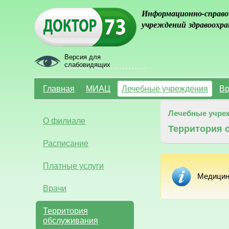
Информационно-справо
учреждений здравоохра
Версия для
слабовидящих
Главная
МИАЦ
Лечебные учреждения
Вр
Лечебные учре
О филиале
Территория 
Расписание
Платные услуги
Медицин
Врачи
Территория
обслуживания