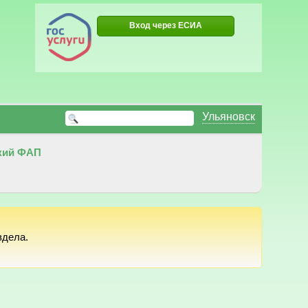
Вход через ЕСИА
Ульяновск
кий ФАП
здела.