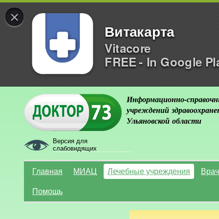
×
Витакарта
Vitacore
FREE - In Google Pl
Информационно-справочн
учреждений здравоохране
Ульяновской области
Версия для
слабовидящих
Главная
МИАЦ
Лечебные учреждения
Врач
Помощь