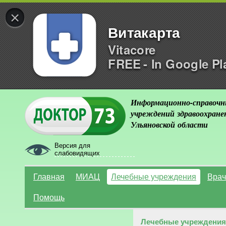
×
Витакарта
Vitacore
FREE - In Google Pl
Информационно-справочн
учреждений здравоохране
Ульяновской области
Версия для
слабовидящих
Главная
МИАЦ
Лечебные учреждения
Врач
Помощь
Лечебные учреждения