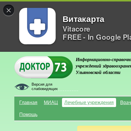
×
Витакарта
Vitacore
FREE - In Google Pl
Информационно-справочн
учреждений здравоохране
Ульяновской области
Версия для
слабовидящих
Главная
МИАЦ
Лечебные учреждения
Врач
Помощь