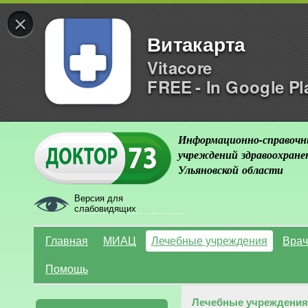
×
Витакарта
Vitacore
FREE - In Google Pl
Информационно-справочн
учреждений здравоохране
Ульяновской области
Версия для
слабовидящих
Главная
МИАЦ
Лечебные учреждения
Врач
Помощь
Лечебные учреждения