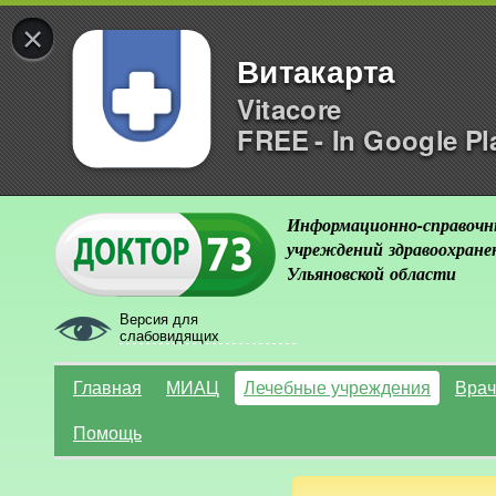
×
Витакарта
Vitacore
FREE - In Google Pl
Информационно-справочн
учреждений здравоохране
Ульяновской области
Версия для
слабовидящих
Главная
МИАЦ
Лечебные учреждения
Врач
Помощь